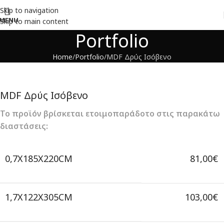
Skip to navigation
MENU
Skip to main content
Portfolio
Home
Portfolio
MDF Δρύς Ισόβενο
MDF Δρύς Ισόβενο
Το προϊόν βρίσκεται ετοιμοπαράδοτο στις παρακάτω
διαστάσεις:
0,7X185X220CM
81,00€
1,7X122X305CM
103,00€